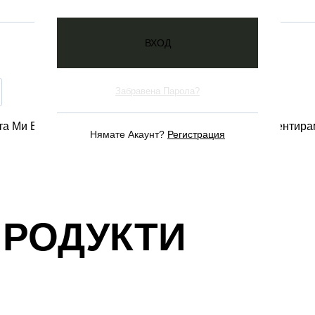
Забравена Парола?
та Ми В Този Браузър За Следващия Път Когато Коментира
Нямате Акаунт?
Регистрация
ПРОДУКТИ