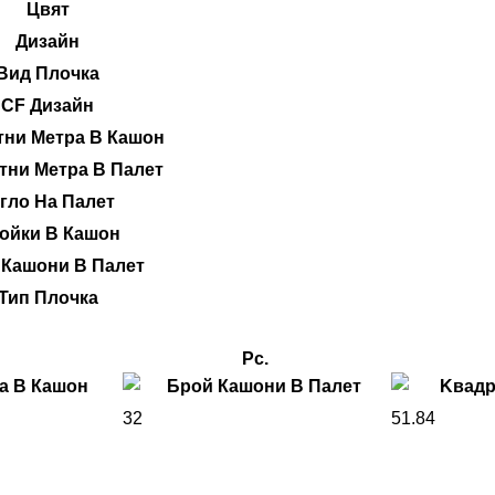
Цвят
Дизайн
Вид Плочка
CF Дизайн
тни Метра В Кашон
тни Метра В Палет
гло На Палет
ойки В Кашон
 Кашони В Палет
Тип Плочка
Pc.
32
51.84