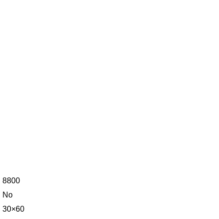
8800
No
30×60